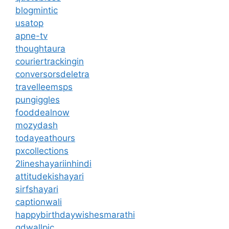
blogmintic
usatop
apne-tv
thoughtaura
couriertrackingin
conversorsdeletra
travelleemsps
pungiggles
fooddealnow
mozydash
todayeathours
pxcollections
2lineshayariinhindi
attitudekishayari
sirfshayari
captionwali
happybirthdaywishesmarathi
gdwallpic