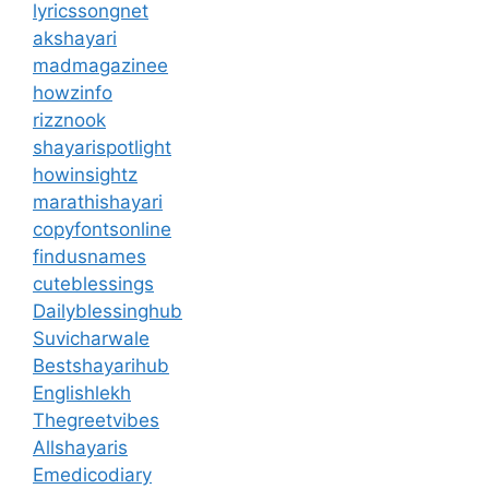
lyricssongnet
akshayari
madmagazinee
howzinfo
rizznook
shayarispotlight
howinsightz
marathishayari
copyfontsonline
findusnames
cuteblessings
Dailyblessinghub
Suvicharwale
Bestshayarihub
Englishlekh
Thegreetvibes
Allshayaris
Emedicodiary