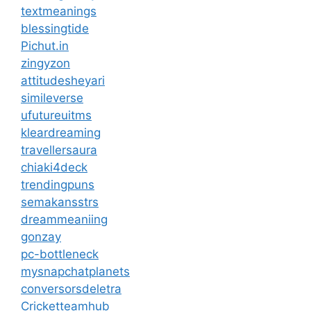
textmeanings
blessingtide
Pichut.in
zingyzon
attitudesheyari
simileverse
ufutureuitms
kleardreaming
travellersaura
chiaki4deck
trendingpuns
semakansstrs
dreammeaniing
gonzay
pc-bottleneck
mysnapchatplanets
conversorsdeletra
Cricketteamhub