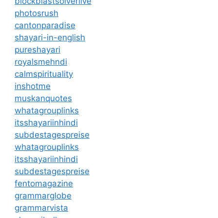
blockblastsolverlive
photosrush
cantonparadise
shayari-in-english
pureshayari
royalsmehndi
calmspirituality
inshotme
muskanquotes
whatagrouplinks
itsshayariinhindi
subdestagespreise
whatagrouplinks
itsshayariinhindi
subdestagespreise
fentomagazine
grammarglobe
grammarvista