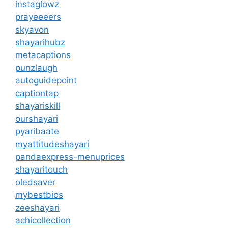
instaglowz
prayeeeers
skyavon
shayarihubz
metacaptions
punzlaugh
autoguidepoint
captiontap
shayariskill
ourshayari
pyaribaate
myattitudeshayari
pandaexpress-menuprices
shayaritouch
oledsaver
mybestbios
zeeshayari
achicollection