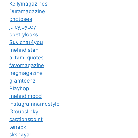
Kellymagazines
Duramagazine
photosee
juicyjoycey
poetrylooks
Suvichar4you
mehndistan
alltamilquotes
favomagazine
hegmagazine
gramtechz
Playhop
mehndimood
instagramnamestyle
Groupslinky
captionspoint
tenapk
skshayari