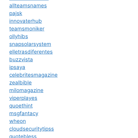
allteamsnames
pajsk
innovaterhub
teamsmoniker
ollyhibs
snapsolarsystem
elletrasdiferentes
buzzvista
ipsaya
celebritesmagazine
zealbible
milomagazine
viperplayes
quoethint
msgfantacy
wheon
cloudsecuritytipss
quotebless