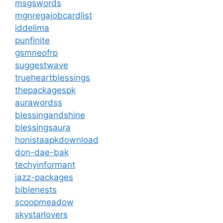
msgswords
mgnregajobcardlist
iddelima
punfinite
gsmneofrp
suggestwave
trueheartblessings
thepackagespk
aurawordss
blessingandshine
blessingsaura
honistaapkdownload
don-dae-bak
techyinformant
jazz-packages
biblenests
scoopmeadow
skystarlovers