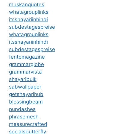
muskanquotes
whatagrouplinks
itsshayariinhindi
subdestagespreise
whatagrouplinks
itsshayariinhindi
subdestagespreise
fentomagazine
grammarglobe
grammarvista
shayaribulk
sabwallpaper
getshayarihub
blessingbeam
pundashes
phrasemesh
measurecrafted
socialsbutterfly