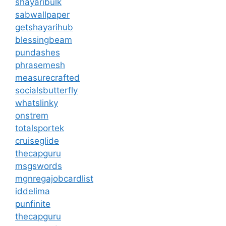
shayaribulk
sabwallpaper
getshayarihub
blessingbeam
pundashes
phrasemesh
measurecrafted
socialsbutterfly
whatslinky
onstrem
totalsportek
cruiseglide
thecapguru
msgswords
mgnregajobcardlist
iddelima
punfinite
thecapguru