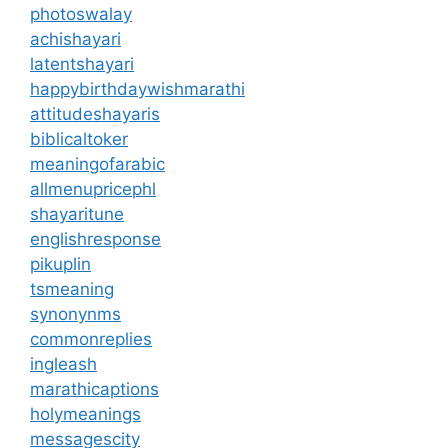
photoswalay
achishayari
latentshayari
happybirthdaywishmarathi
attitudeshayaris
biblicaltoker
meaningofarabic
allmenupricephl
shayaritune
englishresponse
pikuplin
tsmeaning
synonynms
commonreplies
ingleash
marathicaptions
holymeanings
messagescity