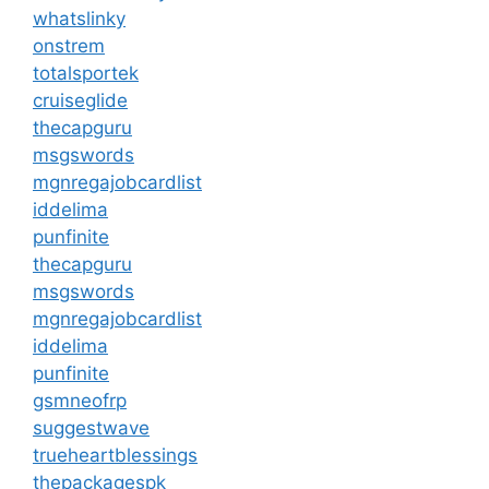
whatslinky
onstrem
totalsportek
cruiseglide
thecapguru
msgswords
mgnregajobcardlist
iddelima
punfinite
thecapguru
msgswords
mgnregajobcardlist
iddelima
punfinite
gsmneofrp
suggestwave
trueheartblessings
thepackagespk