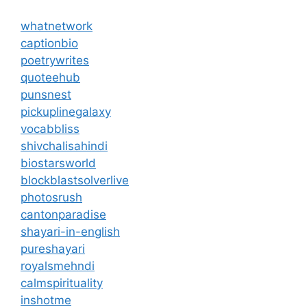
whatnetwork
captionbio
poetrywrites
quoteehub
punsnest
pickuplinegalaxy
vocabbliss
shivchalisahindi
biostarsworld
blockblastsolverlive
photosrush
cantonparadise
shayari-in-english
pureshayari
royalsmehndi
calmspirituality
inshotme